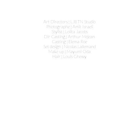
Art Directors : LJBTN Studio
Photographe : Amit Israeli
Stylist : Lolita Jacobs
Dir Casting : Arthur Mejean
Casting : Elema Roe
Set design : Nicolas Lallemand
Make up : Mayumi Oda
Hair : Louis Ghewy