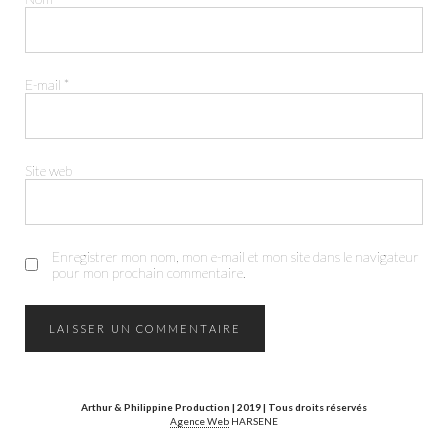
E-mail
*
Site web
FACEBOOK
INSTAGRAM
Enregistrer mon nom, mon e-mail et mon site dans le navigateur
pour mon prochain commentaire.
Arthur & Philippine Production | 2019 | Tous droits réservés
Agence Web
HARSENE