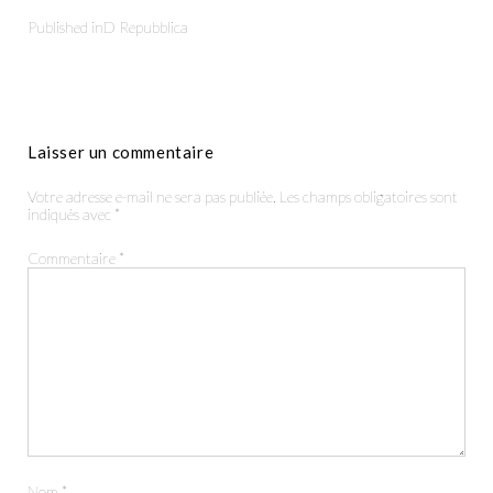
Published in
D Repubblica
Laisser un commentaire
Productions
Votre adresse e-mail ne sera pas publiée.
Les champs obligatoires sont
indiqués avec
*
The Agency
Commentaire
*
Contact
Nom
*