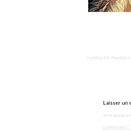
Published in
D Repubblica
Laisser un
Votre adresse e-m
Commentaire
*