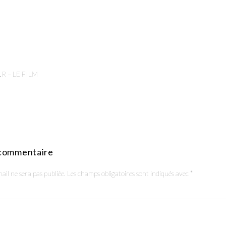
R – LE FILM
 commentaire
ail ne sera pas publiée.
Les champs obligatoires sont indiqués avec
*