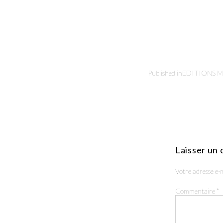
Published in
EDITIONS M.
Laisser un
Votre adresse e-m
Commentaire
*