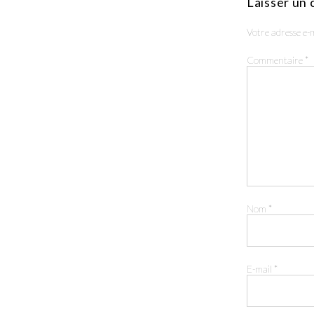
Laisser un
Votre adresse e-m
Commentaire
*
Nom
*
E-mail
*