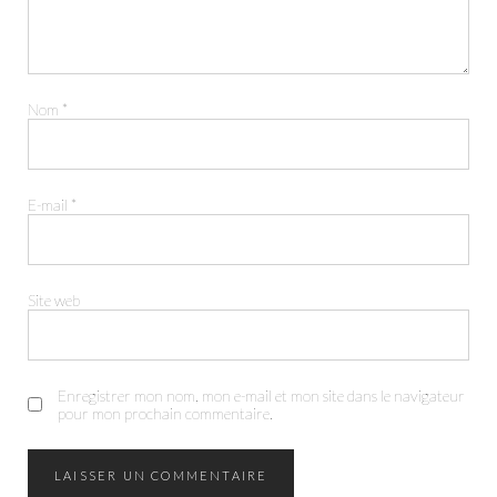
Nom
*
E-mail
*
Site web
FACEBOOK
INSTAGRAM
Enregistrer mon nom, mon e-mail et mon site dans le navigateur
pour mon prochain commentaire.