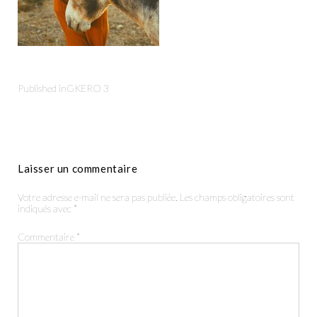
Published in
GKERO 3
Productions
Laisser un commentaire
The Agency
Votre adresse e-mail ne sera pas publiée.
Les champs obligatoires sont
indiqués avec
*
Contact
Commentaire
*