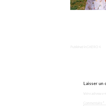
Published in
GKERO 4
Laisser un
Votre adresse e-m
Commentaire
*