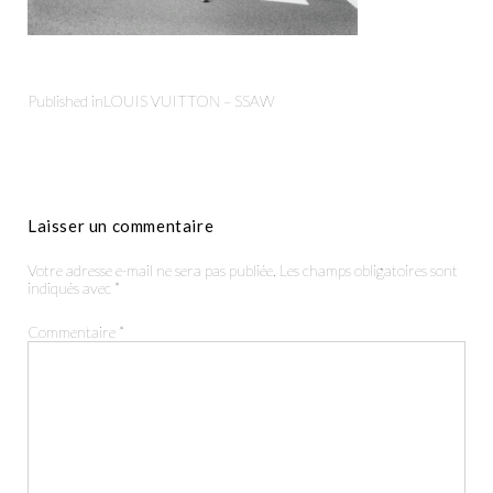
Published in
LOUIS VUITTON – SSAW
Productions
Laisser un commentaire
The Agency
Votre adresse e-mail ne sera pas publiée.
Les champs obligatoires sont
indiqués avec
*
Contact
Commentaire
*