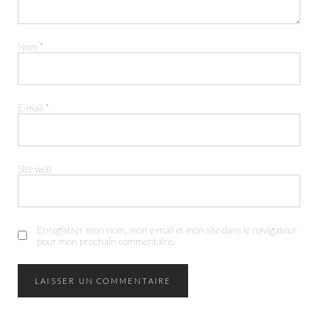
Nom
*
E-mail
*
Site web
FACEBOOK
INSTAGRAM
Enregistrer mon nom, mon e-mail et mon site dans le navigateur
pour mon prochain commentaire.