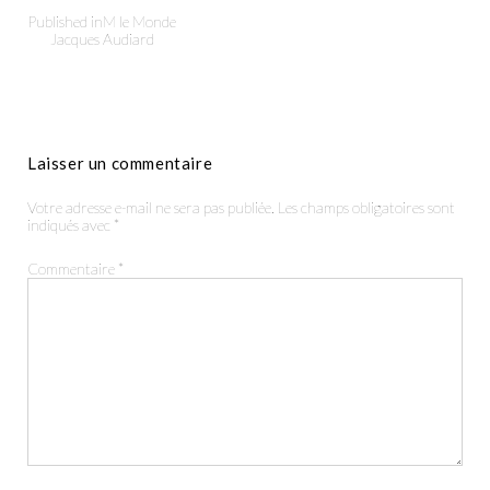
Published in
M le Monde
Jacques Audiard
Laisser un commentaire
Productions
Votre adresse e-mail ne sera pas publiée.
Les champs obligatoires sont
The Agency
indiqués avec
*
Commentaire
*
Contact