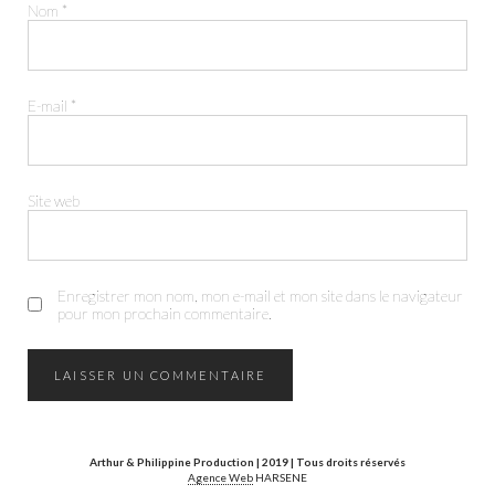
Nom
*
E-mail
*
Site web
FACEBOOK
INSTAGRAM
Enregistrer mon nom, mon e-mail et mon site dans le navigateur
pour mon prochain commentaire.
Arthur & Philippine Production | 2019 | Tous droits réservés
Agence Web
HARSENE