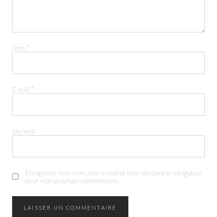
Nom
*
E-mail
*
Site web
FACEBOOK
INSTAGRAM
Enregistrer mon nom, mon e-mail et mon site dans le navigateur
pour mon prochain commentaire.