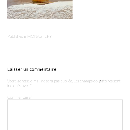
Published in
MONASTERY
Productions
Laisser un commentaire
The Agency
Votre adresse e-mail ne sera pas publiée.
Les champs obligatoires sont
indiqués avec
*
Contact
Commentaire
*