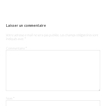
Laisser un commentaire
Productions
Votre adresse e-mail ne sera pas publiée.
Les champs obligatoires sont
indiqués avec
*
The Agency
Commentaire
*
Contact
Nom
*